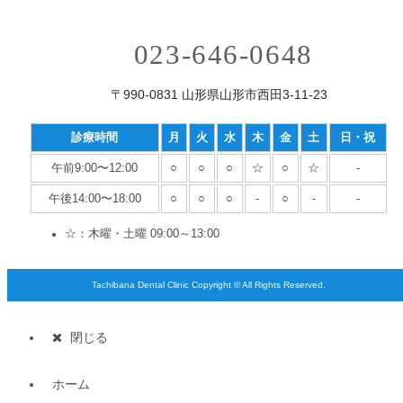
023-646-0648
〒990-0831 山形県山形市西田3-11-23
診療時間
月
火
水
木
金
土
日・祝
午前9:00〜12:00
○
○
○
☆
○
☆
-
午後14:00〜18:00
○
○
○
-
○
-
-
☆：木曜・土曜 09:00～13:00
Tachibana Dental Clinic Copyright © All Rights Reserved.
閉じる
ホーム