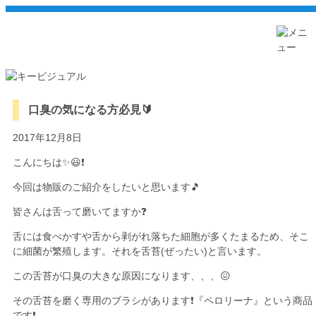
口臭の気になる方必見🔰
2017年12月8日
こんにちは✨😃❗
今回は物販のご紹介をしたいと思います🎵
皆さんは舌って磨いてますか❓
舌には食べかすや舌から剥がれ落ちた細胞が多くたまるため、そこ
に細菌が繁殖します。それを舌苔(ぜったい)と言います。
この舌苔が口臭の大きな原因になります、、、😖
その舌苔を磨く専用のブラシがあります❗『ペロリーナ』という商品
です❗