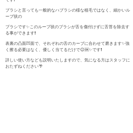
ブラシと言っても一般的なハブラシの様な植毛ではなく、細かいル
ープ状の
ブラシです✨このループ状のブラシが舌を傷付けずに舌苔を除去す
る事ができます❗
表裏の凸面凹面で、それぞれの舌のカーブに合わせて磨きます✨強
く擦る必要はなく、優しく当てるだけで😉🆗✨です❗
詳しい使い方なども説明いたしますので、気になる方はスタッフに
おたずねください🌴